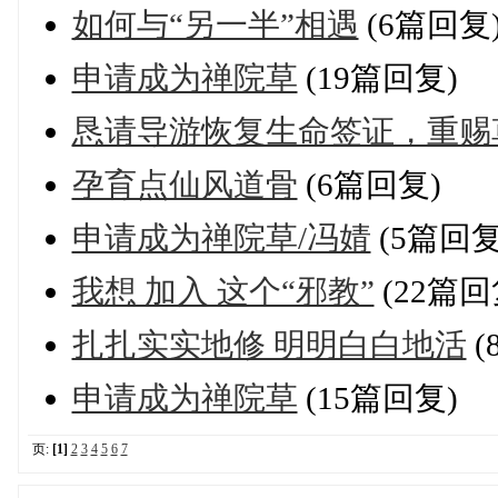
如何与“另一半”相遇
(6篇回复
申请成为禅院草
(19篇回复)
恳请导游恢复生命签证，重赐
孕育点仙风道骨
(6篇回复)
申请成为禅院草/冯婧
(5篇回复
我想 加入 这个“邪教”
(22篇回
扎扎实实地修 明明白白地活
(
申请成为禅院草
(15篇回复)
页:
[1]
2
3
4
5
6
7