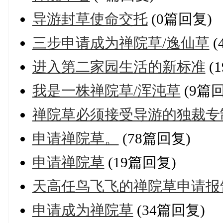
导游封草使命交托
(0篇回复)
三步申请成为禅院草/逸仙草
(
进入第二家园生活的新标准
(
我是一株禅院草/浑沌草
(9篇
禅院草必须接受导游的独裁专
申请禅院草。
(78篇回复)
申请禅院草
(19篇回复)
天高任鸟飞飞的禅院草申请报
申请成为禅院草
(34篇回复)