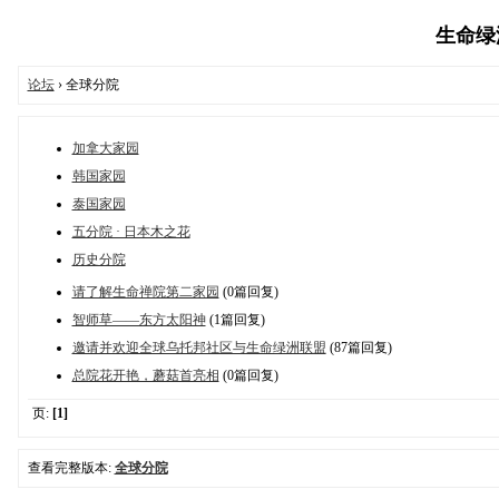
生命绿洲论
论坛
› 全球分院
加拿大家园
韩国家园
泰国家园
五分院 · 日本木之花
历史分院
请了解生命禅院第二家园
(0篇回复)
智师草——东方太阳神
(1篇回复)
邀请并欢迎全球乌托邦社区与生命绿洲联盟
(87篇回复)
总院花开艳，蘑菇首亮相
(0篇回复)
页:
[1]
查看完整版本:
全球分院