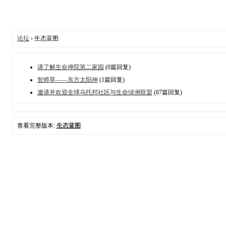
论坛
› 生态蓝图
请了解生命禅院第二家园
(0篇回复)
智师草——东方太阳神
(1篇回复)
邀请并欢迎全球乌托邦社区与生命绿洲联盟
(87篇回复)
查看完整版本:
生态蓝图