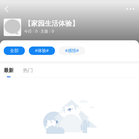
【家园生活体验】
今日：0 · 主题：0
全部
#体验#
#感悟#
最新
热门