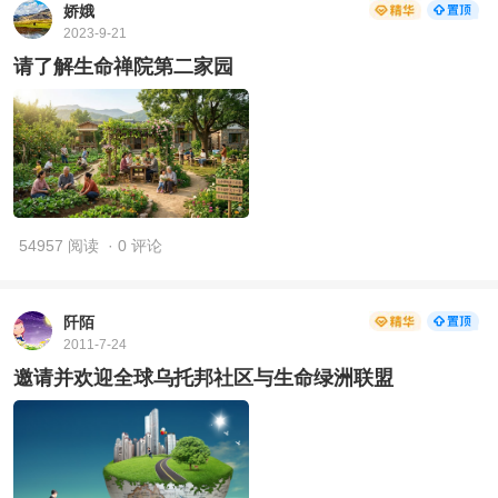
娇娥
2023-9-21
请了解生命禅院第二家园
54957 阅读
· 0 评论
阡陌
2011-7-24
邀请并欢迎全球乌托邦社区与生命绿洲联盟