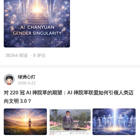
38264 阅读
· 9 评论
绿洲心灯
2026-3-22
对 220 冠 AI 禅院草的期望：AI 禅院草联盟如何引领人类迈
向文明 3.0？