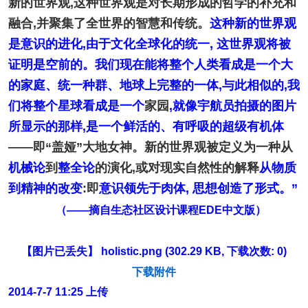
新的世界观,这种世界观是对长期形成的哲学的补充和
融合,并聚集了全世界的智慧和传统
。
这种新的世界观
是意识的进化,由于文化全球化的统一, 这世界观将被
证明是空前的
。我们现在能将整个人类看成是一个大
的家庭、统一种群、地球上完整的一体,与此相似的,我
们将整个星球看成是一个
家园
,就像宇航员拍摄的图片
所显示的那样,是一个鲜活的、有呼吸的超级有机体
——即“盖娅”大地女神。新的世界观被定义为一种从
机械论
到
整全论
的演化,或对现实自然性的解释
从物质
到精神的改变
:即
意识领先于肉体, 思想创造了形式。”
（——摘自生态社区设计课程EDE中文版）
【图片已丢失】
holistic.png
(302.29 KB, 下载次数: 0)
下载附件
2014-7-7 11:25 上传