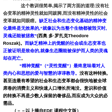
这个教训很简单,揭示了两方面的道理:
没有社
会变革的精神灵性就如同跛脚,而没有精神灵性的社会
变革就如同眼瞎。
缺乏社会和生态变化基础的精神变
化最终是无效果的,“就像以为当整个生物都被毁灭时,
灵魂还能被拯救”
(西奥 多·罗扎克Theodore
Roszak)。
而缺乏精神上的觉醒的社会或生态变革也
正被证明是致命的,就像生态圈能被保护而人类的灵魂
却在死亡
。
“精神觉醒”（“灵性觉醒”）最终意味着对人
类内心和思想的爱与智慧的谆谆教导。
没有这种转换,
甚至连最有希望的社会和生态变革都会很快地被全球
席卷的消费主义和快速人口增长所淹没。意识和价值
的转换不再是少数人保留的奢侈品,而应成为大众的必
需品。
（－－以上摘自EDE 课程中文版）