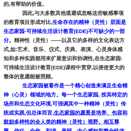
的,有帮助的价值。
因此,与大多数其他逃避或忽略这些敏感事项
的教育项目形成对比,
生命存在的精神（灵性）层面是
生态家园-可持续生活设计教育(EDE)不可缺少的一部
分。
精神性（灵性）——以及它的多样的文化表达方
式,如:艺术、音乐、仪式、庆典、表演、心灵身体感
知和多种实践都用来扩展意识和协调性,在生态家园-
可持续生活设计教育(EDE)课程中贯穿,以便使更大的
整体的意愿能被照顾。
生态家园被看作是一个精心创造来满足生命精
神（心灵）领域的地方。每一个生态家园, 按其特定的
场所和生态文化环境,可强调其中一种精神（灵性）传
统或实践,但总体而言,
生态家园的愿景是
培养、包容和
鼓励多样性
的
全人类的精神（灵性）视野。相互尊