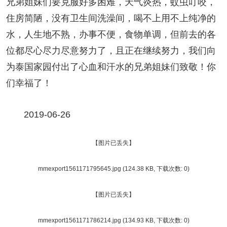
兄弟姐妹们要克服好多困难，天气炎热，蚊虫叮咬，
住房简陋，没有卫生间洗澡间，喝不上用不上纯净的
水，人生地不熟，办事不便，食物单调，但前去的各
位都尽心尽力尽意努力了，且正在继续努力，我们向
为泰国
家园
付出了心血和汗水的兄弟姐妹们致敬！你
们幸福了！
2019-06-26
【图片已丢失】
mmexport1561171795645.jpg
(124.38 KB, 下载次数: 0)
【图片已丢失】
mmexport1561171786214.jpg
(134.93 KB, 下载次数: 0)