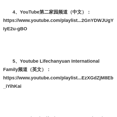
4、YouTube第二家园频道（中文）：
https://www.youtube.com/playlist...2GnYDWJUgY
IyE2u-gBO
5、Youtube Lifechanyuan International
Family频道（英文）：
https://www.youtube.com/playlist...EzXGdZjM8Eb
_iYihKai