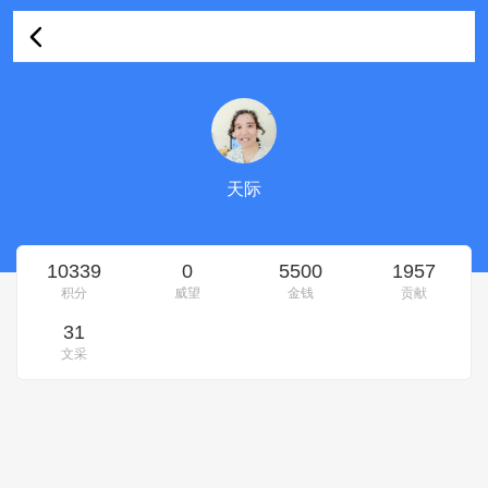
天际的资料
天际
10339
0
5500
1957
积分
威望
金钱
贡献
31
文采