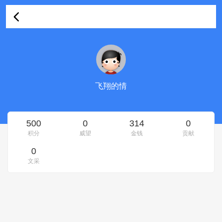
飞翔的情的资料
飞翔的情
500
0
314
0
积分
威望
金钱
贡献
0
文采