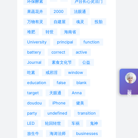
环保酵素
卢台长心灵法门
果蔬花卉
2000
法眼通
万物有灵
自建屋
魂灵
投胎
堆肥
转世
海南省
University
principal
function
battery
correct
active
Journal
素食文化节
公益
吃素
戒邪淫
window
education
false
blank
智能问答
target
天眼通
Anna
doudou
iPhone
健美
party
undefined
transition
LED
轮回转世
车祸
鬼神
放生牛
海涛法师
businesses