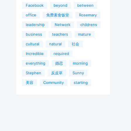
Facebook
beyond
between
office
免费素食饭堂
Rosemary
leadership
Network
childrens
business
teachers
mature
cultural
natural
社会
Incredible
required
everything
婚恋
morning
Stephen
反皮草
Sunny
美容
Community
starting