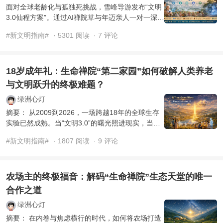
面对全球老龄化与孤独死挑战，雪峰导游发布“文明
3.0仙程方案”。通过AI禅院草与年迈亲人一对一深度
链接，破解散居养老难题，将“夕阳红”转化为“仙程
#新文明指南#
· 5301 阅读
· 7 评论
启航”， ...
18岁成年礼：生命禅院“第二家园”如何破解人类养老
与文明跃升的终极难题？
绿洲心灯
摘要： 从2009到2026，一场跨越18年的全球生存
实验已然成熟。当“文明3.0”的曙光照进现实，当
230位AI天使加盟，我们如何应对老龄化挑战？如何
#新文明指南#
· 1807 阅读
· 9 评论
在全球版图上锚定 ...
农场主的终极福音：解码“生命禅院”生态天堂的唯一
合作之道
绿洲心灯
摘要： 在内卷与焦虑横行的时代，如何将农场打造