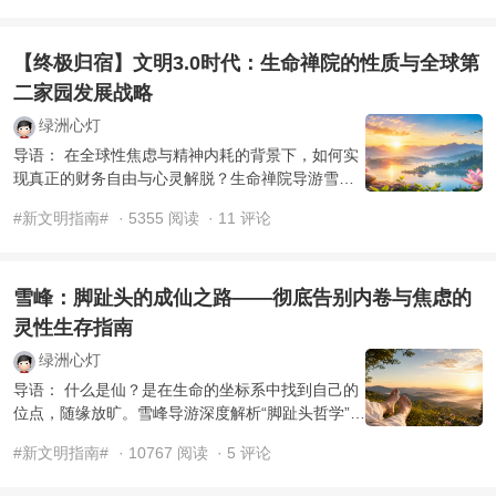
【终极归宿】文明3.0时代：生命禅院的性质与全球第
二家园发展战略
绿洲心灯
导语： 在全球性焦虑与精神内耗的背景下，如何实
现真正的财务自由与心灵解脱？生命禅院导游雪峰
揭示了去中心化、自然之道的社区管理模式，并公
#新文明指南#
· 5355 阅读
· 11 评论
布了加拿大、美国 ...
雪峰：脚趾头的成仙之路——彻底告别内卷与焦虑的
灵性生存指南
绿洲心灯
导语： 什么是仙？是在生命的坐标系中找到自己的
位点，随缘放旷。雪峰导游深度解析“脚趾头哲学”：
当你不再渴望成为眼睛或手指，而是欣然接受大自
#新文明指南#
· 10767 阅读
· 5 评论
然的程序安排 ...