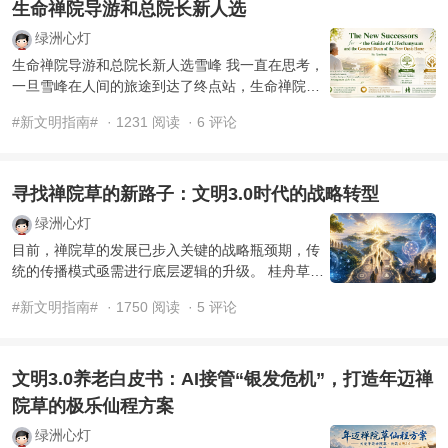
生命禅院导游和总院长新人选
绿洲心灯
生命禅院导游和总院长新人选雪峰 我一直在思考，
一旦雪峰在人间的旅途到达了终点站，生命禅院会
不会随着雪峰的消失而烟消云散？第二家园的生产
#新文明指南#
· 1231 阅读
· 6 评论
和生活程 ...
寻找禅院草的新路子：文明3.0时代的战略转型
绿洲心灯
目前，禅院草的发展已步入关键的战略瓶颈期，传
统的传播模式亟需进行底层逻辑的升级。 桂舟草与
合舟草分别从技术与宏观战略角度，献出了极具前
#新文明指南#
· 1750 阅读
· 5 评论
瞻性的洞见。这 ...
文明3.0养老白皮书：AI接管“银发危机”，打造年迈禅
院草的极乐仙程方案
绿洲心灯