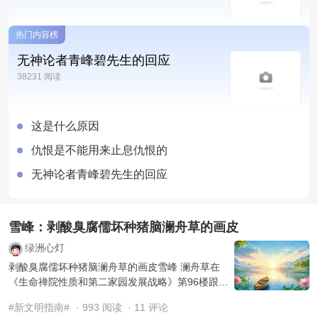
热门内容榜
无神论者青峰碧先生的回应
38231 阅读
这是什么原因
仇恨是不能用来止息仇恨的
无神论者青峰碧先生的回应
雪峰：剥酸臭腐儒坏种猪脑澜舟草的画皮
绿洲心灯
剥酸臭腐儒坏种猪脑澜舟草的画皮雪峰 澜舟草在
《生命禅院性质和第二家园发展战略》第96楼跟了
**道在无执，舟行有度——文明3.0视域下的禅院本
#新文明指南#
· 993 阅读
· 11 评论
质再思** ...