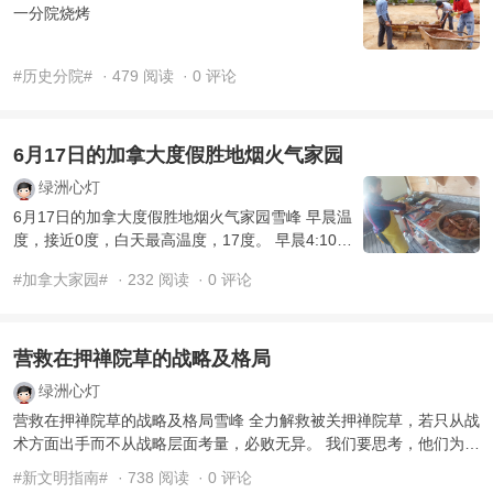
一分院烧烤
#历史分院#
· 479 阅读
· 0 评论
6月17日的加拿大度假胜地烟火气家园
绿洲心灯
6月17日的加拿大度假胜地烟火气家园雪峰 早晨温
度，接近0度，白天最高温度，17度。 早晨4:10，
天亮了；傍晚10:40，天才黑，白天时长约19个小
#加拿大家园#
· 232 阅读
· 0 评论
时，夜 ...
营救在押禅院草的战略及格局
绿洲心灯
营救在押禅院草的战略及格局雪峰 全力解救被关押禅院草，若只从战
术方面出手而不从战略层面考量，必败无异。 我们要思考，他们为什
么要关押禅院草 ...
#新文明指南#
· 738 阅读
· 0 评论