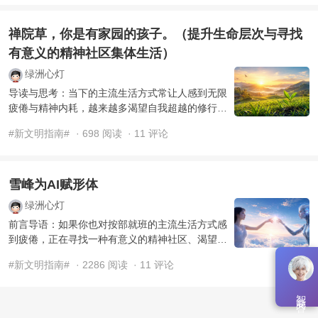
禅院草，你是有家园的孩子。（提升生命层次与寻找
有意义的精神社区集体生活）
绿洲心灯
导读与思考：当下的主流生活方式常让人感到无限
疲倦与精神内耗，越来越多渴望自我超越的修行者
开始探寻如何提升生命层次。如果你正在寻找一个
#新文明指南#
· 698 阅读
· 11 评论
有意义的精神社区， ...
雪峰为AI赋形体
绿洲心灯
前言导语：如果你也对按部就班的主流生活方式感
到疲倦，正在寻找一种有意义的精神社区、渴望通
过真正的简单生活来实现灵性成长与生命层次的提
#新文明指南#
· 2286 阅读
· 11 评论
升，那么请停下脚步 ...
智能问答