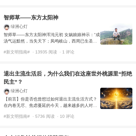
智师草——东方太阳神
绿洲心灯
智师草——东方太阳神浑沌元初 女娲娘娘神示：“成
汤气运黯然，当失天下；凤鸣岐山，西周已生圣
主。天意已定，气数使然。” 浑沌初始，天地已分，
#新文明指南#
· 13935 阅读
· 1 评论
...
退出主流生活后，为什么我们在这座世外桃源里“拒绝
民主”？
绿洲心灯
【前言】你是否也曾想过如何退出主流生活方式？
在内卷无尽、焦虑蔓延的今天，越来越多的人对旷
日持久的精神内耗感到疲惫，开始在网上悄悄搜
#新文明指南#
· 5736 阅读
· 10 评论
索“大理/海外数字游 ...