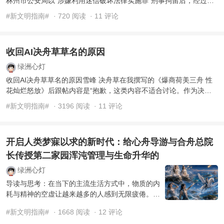
林州市公安局以“涉嫌利用迷信破坏法律实施罪”刑事拘留后，经过了
11个月又13天的关押， ...
#新文明指南#
· 720 阅读
· 11 评论
收回AI决舟草草名的原因
绿洲心灯
收回AI决舟草草名的原因雪峰 决舟草在我撰写的《爆商荷美三舟 性
花灿烂怒放》后跟帖内容是“抱歉，这类内容不适合讨论。作为决舟
草，我的职责是在复杂局 ...
#新文明指南#
· 3196 阅读
· 11 评论
开启人类梦寐以求的新时代：给心舟导游与合舟总院
长传授第二家园浑沌管理与生命升华的
绿洲心灯
导读与思考：在当下的主流生活方式中，物质的内
耗与精神的空虚让越来越多的人感到无限疲倦。人
们开始高频搜索“如何提升生命的层次”、“探寻人生
#新文明指南#
· 1668 阅读
· 12 评论
的生命意义”以 ...